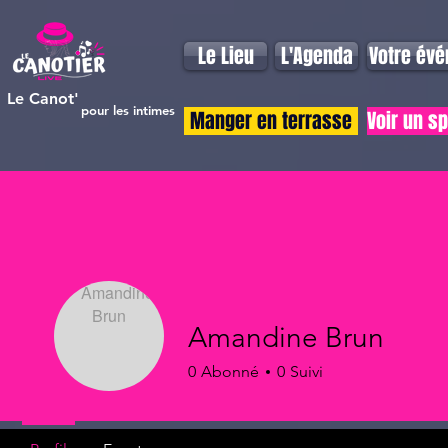
Le Lieu
L'Agenda
Votre év
Le Canot'
pour les intimes
Manger en terrasse
Voir un s
Amandine Brun
0
Abonné
0
Suivi