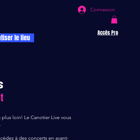
Connexion
Accès Pro
atiser le lieu
S
t
s plus loin! Le Canotier Live vous
.
cédez à des concerts en avant-