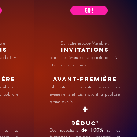
GO !
re :
Sur votre espace Membre :
nS
InvitationS
ts de TLIVE
à tous les évènements gratuits de TLIVE
et de ses partenaires
ière
Avant-première
ossible des
Information et réservation possible des
a publicité
évènements et loisirs avant la publicité
grand public
+
R
éduc'
de 100
%
sur les
Des réductions
sur les
ncerts et
évènements
payants concerts et