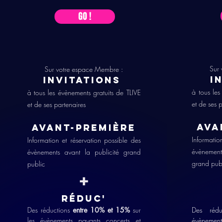
GO !
Sur 
Sur votre espace Membre :
I
Invitati
onS
à tous les
à tous les évènements gratuits de TLIVE
et de ses 
et de ses partenaires
Ava
Avant-première
Informatio
Information et réservation possible des
évènements
évènements avant la publicité grand
grand pub
public
+
Réduc'
Des réductions
entre 10% et 15%
sur
Des réd
les évènements payants concerts et
évèneme