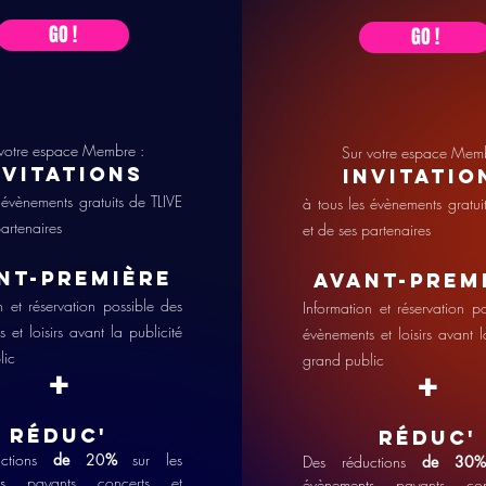
GO !
GO !
votre espace Membre :
Sur votre espace Memb
nvitationS
Invitatio
 évènements gratuits de TLIVE
à tous les évènements gratui
partenaires
et de ses partenaires
nt-première
Avant-prem
n et réservation possible des
Information et réservation p
 et loisirs avant la publicité
évènements et loisirs avant l
lic
grand public
+
+
R
éduc'
R
éduc'
uctions
de
20
%
sur les
Des réductions
de 30%
nts
payants concerts et
évènements
payants co