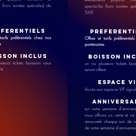
 (hors soirées spéciales) de
spectacles (hors soirées sp
TLIVE
EFERENTIELS
PREFEREN
T
tarifs préférentiels chez nos
Offres et tarifs préférentie
s
partenaires
SSON INCLUS
BOISSON IN
sieurs tickets boissons vous
un ou plusieurs tickets boi
rts
seront offerts
ESPACE V
Accès aux espaces VIP signa
ANNIVERSA
sur votre semaine d'anniver
vous offrons un verre et ce
renouvelé chaque soir de v
de votre semaine d'anniversa