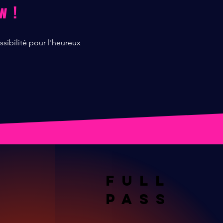
w !
ssibilité pour l'heureux
FULL
s
PASS