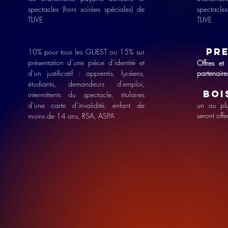
spectacles (hors soirées spéciales) de
spectacles
TLIVE
TLIVE
PR
10% pour tous les GUEST ou 15% sur
présentation d’une pièce d’identité et
Offres et 
d’un justificatif : apprentis, lycéens,
partenaire
étudiants, demandeurs d’emploi,
BOI
intermittents du spectacle, titulaires
d’une carte d’invalidité, enfant de
un ou plu
seront offe
moins de 14 ans, RSA, ASPA