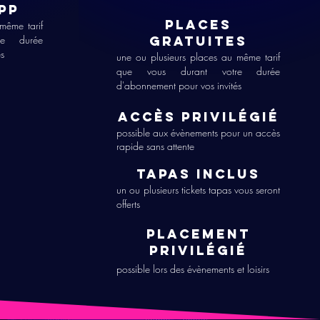
PP
places
 même tar
if
re durée
GRATUITES
és
une ou plusieurs places au même tarif
que vous durant votre durée
d'abonnement pour vos invités
Accès privilégié
possible aux évènements pour un accès
rapide sans attente
TAPAS INCLUS
un ou plusieurs tickets tapas
vous seront
offerts
Pla
cement
privilégié
possible lors des évènements et loisirs