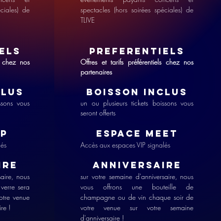
éciales) de
spectacles (hors soirées spéciales) de
TLIVE
IELS
PREFEREN
TIELS
ls chez nos
Offres et tarifs préférentiels chez nos
partenaires
CLUS
BOISSON INCLUS
ssons vous
un ou plusieurs tickets boissons vous
seront offerts
IP
ESPACE Meet
lés
Accès aux espaces VIP signalés
IRE
ANNIVERSAIRE
saire, nous
sur votre semaine d'anniversaire, nous
 verre sera
vous offrons une bouteille de
otre venue
champagne ou de vin chaque soir de
ire !
votre venue sur votre semaine
d'anniversaire !