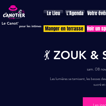
Le Lieu
L'Agenda
Votre év
Le Canot'
pour les intimes
Manger en terrasse
Voir un s
💃 ZOUK &
sam. 08 nov
Les lumières se tamisent, les basses d
sucré et 
Les ins