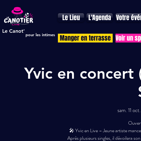
Le Lieu
L'Agenda
Votre év
Le Canot'
pour les intimes
Manger en terrasse
Voir un s
Yvic en concert
sam. 11 oct.
Ouvert
🎤 Yvic en Live – Jeune artiste mancea
Après plusieurs singles, il dévoilera s