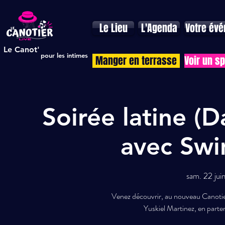
Le Lieu
L'Agenda
Votre év
Le Canot'
pour les intimes
Manger en terrasse
Voir un s
Soirée latine (D
avec Swin
sam. 22 jui
Venez découvrir, au nouveau Canotier
Yuskiel Martinez, en parten