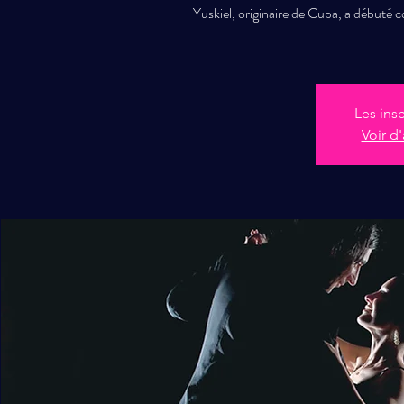
Yuskiel, originaire de Cuba, a débuté 
Les ins
Voir d