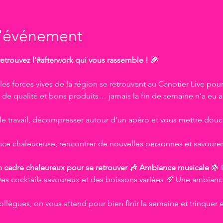
l'événement
etrouvez l'#afterwork qui vous rassemble ! 🎉
es forces vives de la région se retrouvent au Canotier Live pour 
de qualité et bons produits… jamais la fin de semaine n’a eu a
le travail, décompresser autour d’un apéro et vous mettre dou
ce chaleureuse, rencontrer de nouvelles personnes et savourer
 cadre chaleureux pour se retrouver 🎶 Ambiance musicale 
🍇 
es cocktails savoureux et des boissons variées 🥖 Une ambiance
ollègues, on vous attend pour bien finir la semaine et trinquer