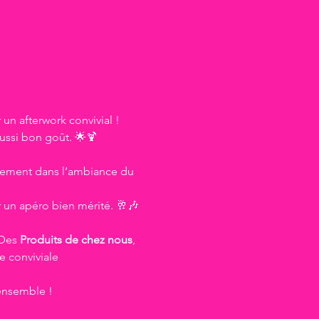
un afterwork convivial ! 
ussi bon goût. 🌟🍹
cement dans l’ambiance du 
 un apéro bien mérité. 🥂🎶
Des 
Produits de chez nous
, 
 conviviale 
 ensemble !