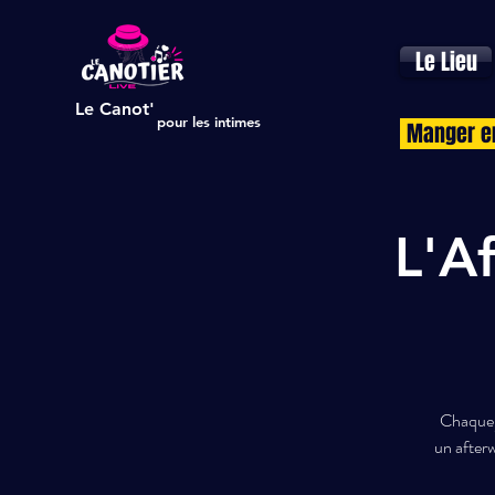
Le Lieu
Le Canot'
pour les intimes
Manger e
L'A
Chaque j
un afterw