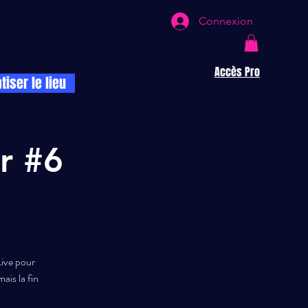
Connexion
Accès Pro
atiser le lieu
r #6
Live pour
ais la fin