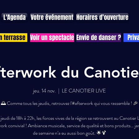
L'Agenda
Votre événement
Horaires d’ouverture
n terrasse
Voir un spectacle
Envie de danser ?
Priv
fterwork du Canotie
jeu. 14 nov.
  |  
LE CANOTIER LIVE
🌅 Comme tous les jeudis, retrouvez l'#afterwork qui vous rassemble ! 🎉
eudi de 18h à 22h, les forces vives de la région se retrouvent au Canotier 
ork convivial ! Ambiance musicale, service de qualité et bons produits… jam
de semaine n’a eu aussi bon goût. 🌟🍹