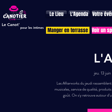
Le Lieu
L'Agenda
Votre év
Le Canot'
pour les intimes
Manger en terrasse
Voir un s
L'A
jeu. 13 juin
 
Les Afterworks du jeudi rassemblent l
musicales, service de qualité, produit
goût. On s'y retrouve autour d’u