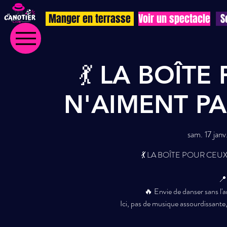
Manger en terrasse
Voir un spectacle
S
💃 LA BOÎT
N'AIMENT PAS
sam. 17 janv
💃 LA BOÎTE POUR CEUX
📍
🔥 Envie de danser sans l
Ici, pas de musique assourdissante, 