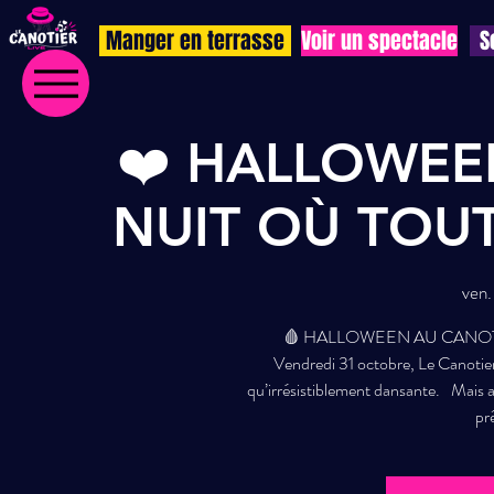
Manger en terrasse
Voir un spectacle
S
❤️ HALLOWEEN
NUIT OÙ TOUT
ven.
🩸 HALLOWEEN AU CANOT’
Vendredi 31 octobre, Le Canotier
qu’irrésistiblement dansante. Mais av
prê