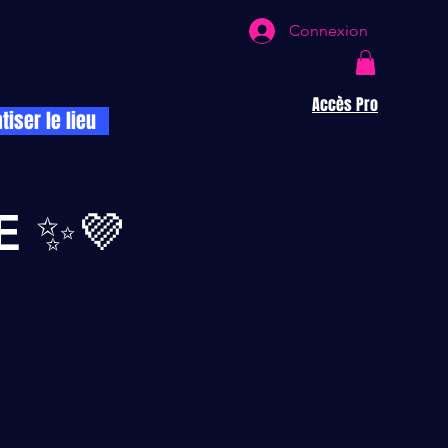
Connexion
Accès Pro
atiser le lieu
E ✨💜