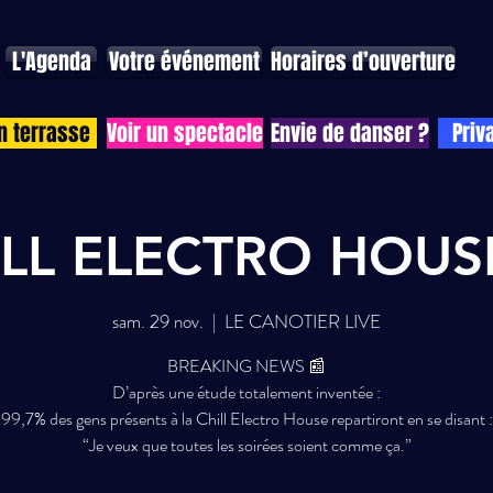
L'Agenda
Votre événement
Horaires d’ouverture
n terrasse
Voir un spectacle
Envie de danser ?
Priv
HILL ELECTRO HOUS
sam. 29 nov.
  |  
LE CANOTIER LIVE
BREAKING NEWS 📰
D’après une étude totalement inventée :
99,7% des gens présents à la Chill Electro House repartiront en se disant :
“Je veux que toutes les soirées soient comme ça.”