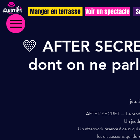
Manger en terrasse
Voir un spectacle
S
💛 AFTER SECRE
dont on ne par
jeu.
AFTER SECRET — Le rendez-
Un jeudi
Un afterwork réservé à ceux qui 
les discussions qui dur