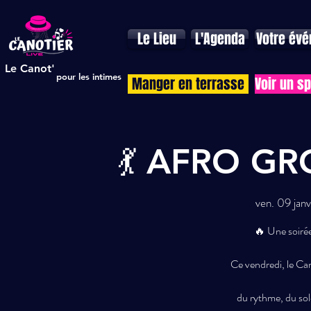
Le Lieu
L'Agenda
Votre év
Le Canot'
pour les intimes
Manger en terrasse
Voir un s
💃 AFRO G
ven. 09 janv
🔥 Une soirée
Ce vendredi, le Ca
du rythme, du sol