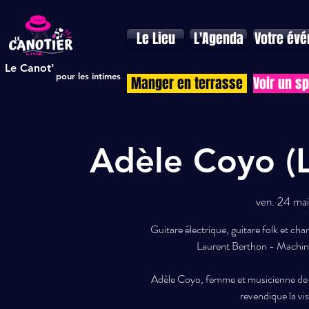
Le Lieu
L'Agenda
Votre év
Le Canot'
pour les intimes
Manger en terrasse
Voir un s
Adèle Coyo (
ven. 24 mai
Guitare électrique, guitare folk et ch
Laurent Berthon - Machine
Adèle Coyo, femme et musicienne de so
revendique la vis