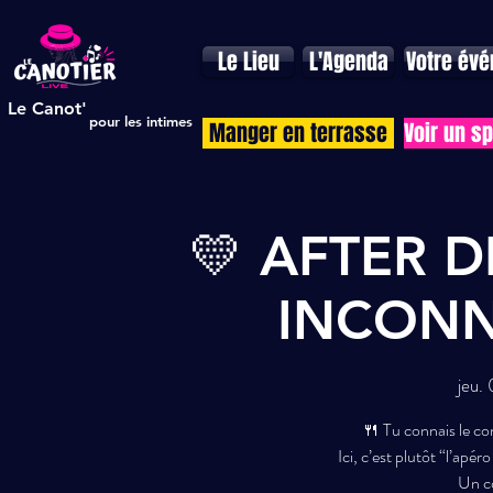
Le Lieu
L'Agenda
Votre év
Le Canot'
pour les intimes
Manger en terrasse
Voir un s
💛 AFTER 
INCONN
jeu.
🍴 Tu connais le co
Ici, c’est plutôt “l’ap
Un co